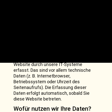
entnehmen.
Wie erfassen wir Ihre Daten?
Ihre Daten werden zum einen dadurch
erhoben, dass Sie uns diese mitteilen.
Hierbei kann es sich z. B. um Daten
handeln, die Sie in ein Kontaktformular
eingeben.
Andere Daten werden automatisch oder
nach Ihrer Einwilligung beim Besuch der
Website durch unsere IT-Systeme
erfasst. Das sind vor allem technische
Daten (z. B. Internetbrowser,
Betriebssystem oder Uhrzeit des
Seitenaufrufs). Die Erfassung dieser
Daten erfolgt automatisch, sobald Sie
diese Website betreten.
Wofür nutzen wir Ihre Daten?